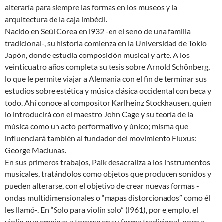
alteraría para siempre las formas en los museos y la
arquitectura de la caja imbécil.
Nacido en Seúl Corea en l932 -en el seno de una familia
tradicional-, su historia comienza en la Universidad de Tokio
Japón, donde estudia composición musical y arte. A los
veinticuatro años completa su tesis sobre Arnold Schönberg,
lo que le permite viajar a Alemania con el fin de terminar sus
estudios sobre estética y música clásica occidental con beca y
todo. Ahí conoce al compositor Karlheinz Stockhausen, quien
lo introducirá con el maestro John Cage y su teoría de la
música como un acto performativo y único; misma que
influenciará también al fundador del movimiento Fluxus:
George Maciunas.
En sus primeros trabajos, Paik desacraliza a los instrumentos
musicales, tratándolos como objetos que producen sonidos y
pueden alterarse, con el objetivo de crear nuevas formas -
ondas multidimensionales o “mapas distorcionados” como él
les llamó-. En “Solo para violín solo” (l961), por ejemplo, el
violín que empieza a tocarse en su forma tradicional, poco a