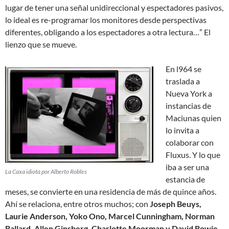
lugar de tener una señal unidireccional y espectadores pasivos,
lo ideal es re-programar los monitores desde perspectivas
diferentes, obligando a los espectadores a otra lectura…” El
lienzo que se mueve.
En l964 se
traslada a
Nueva York a
instancias de
Maciunas quien
lo invita a
colaborar con
Fluxus. Y lo que
iba a ser una
La Caxa idiota por Alberto Robles
estancia de
meses, se convierte en una residencia de más de quince años.
Ahí se relaciona, entre otros muchos; con
Joseph Beuys,
Laurie Anderson, Yoko Ono, Marcel Cunningham, Norman
Ballard, Allen Ginsberg, Charlotte Moorman y David Bowie