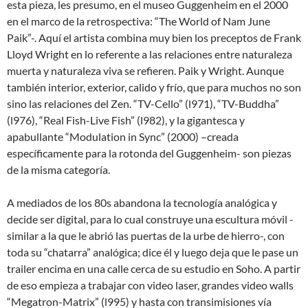
esta pieza, les presumo, en el museo Guggenheim en el 2000
en el marco de la retrospectiva: “The World of Nam June
Paik”-. Aquí el artista combina muy bien los preceptos de Frank
Lloyd Wright en lo referente a las relaciones entre naturaleza
muerta y naturaleza viva se refieren. Paik y Wright. Aunque
también interior, exterior, calido y frío, que para muchos no son
sino las relaciones del Zen. “TV-Cello” (l971), “TV-Buddha”
(l976), “Real Fish-Live Fish” (l982), y la gigantesca y
apabullante “Modulation in Sync” (2000) –creada
específicamente para la rotonda del Guggenheim- son piezas
de la misma categoría.
A mediados de los 80s abandona la tecnología analógica y
decide ser digital, para lo cual construye una escultura móvil -
similar a la que le abrió las puertas de la urbe de hierro-, con
toda su “chatarra” analógica; dice él y luego deja que le pase un
trailer encima en una calle cerca de su estudio en Soho. A partir
de eso empieza a trabajar con video laser, grandes video walls
“Megatron-Matrix” (l995) y hasta con transimisiones vía