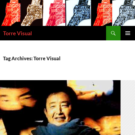
Skip
to
content
Search
Torre Visual
PRIMAR
MENU
Tag Archives: Torre Visual