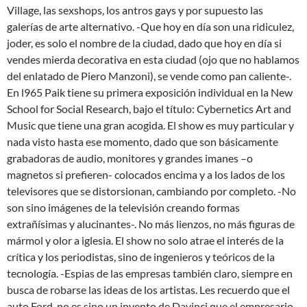
Village, las sexshops, los antros gays y por supuesto las
galerías de arte alternativo. -Que hoy en día son una ridiculez,
joder, es solo el nombre de la ciudad, dado que hoy en día si
vendes mierda decorativa en esta ciudad (ojo que no hablamos
del enlatado de Piero Manzoni), se vende como pan caliente-.
En l965 Paik tiene su primera exposición individual en la New
School for Social Research, bajo el título: Cybernetics Art and
Music que tiene una gran acogida. El show es muy particular y
nada visto hasta ese momento, dado que son básicamente
grabadoras de audio, monitores y grandes imanes –o
magnetos si prefieren- colocados encima y a los lados de los
televisores que se distorsionan, cambiando por completo. -No
son sino imágenes de la televisión creando formas
extrañísimas y alucinantes-. No más lienzos, no más figuras de
mármol y olor a iglesia. El show no solo atrae el interés de la
crítica y los periodistas, sino de ingenieros y teóricos de la
tecnología. -Espias de las empresas también claro, siempre en
busca de robarse las ideas de los artistas. Les recuerdo que el
auto Ford, no es sino un invento de Davinci que el empresario