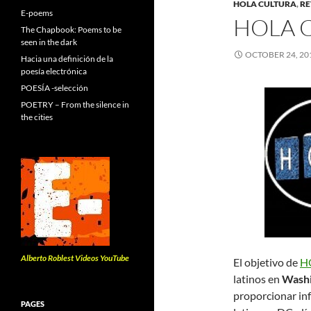
HOLA CULTURA
,
RE
E-poems
HOLA 
The Chapbook: Poems to be
seen in the dark
OCTOBER 24, 20
Hacia una definición de la
poesía electrónica
POESÍA -selección
POETRY – From the silence in
the cities
Alberto Roblest Videos YouTube
El objetivo de
H
latinos en
Wash
proporcionar inf
PAGES