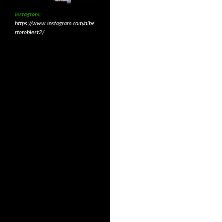
Instagram:
https://www.instagram.com/albe
rtoroblest2/