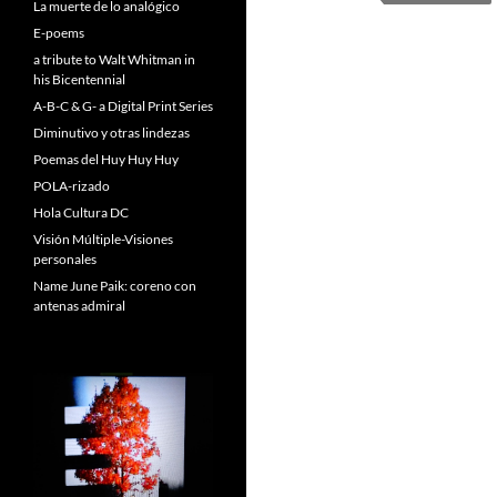
La muerte de lo analógico
E-poems
a tribute to Walt Whitman in
his Bicentennial
A-B-C & G- a Digital Print Series
Diminutivo y otras lindezas
Poemas del Huy Huy Huy
POLA-rizado
Hola Cultura DC
Visión Múltiple-Visiones
personales
Name June Paik: coreno con
antenas admiral