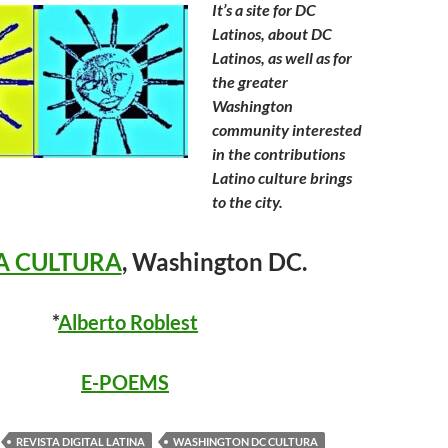
It’s a site for DC
Latinos, about DC
Latinos, as well as f
or
the
greater
Washington
community interested
in the contributions
Latino culture brings
to the city.
A CULTURA
, Washington DC.
*
Alberto Roblest
E-POEMS
REVISTA DIGITAL LATINA
WASHINGTON DC CULTURA