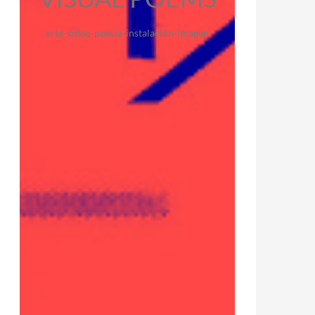
arte-video-poesía-instalación-imagen