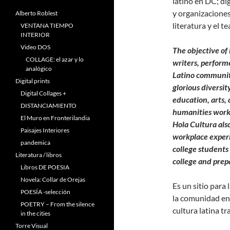
latino en DC; dí
y organizaciones 
Alberto Roblest
literatura y el te
VENTANA TIEMPO
INTERIOR
Video DOS
The objective of 
COLLAGE: el azar y lo
writers, perform
analógico
Latino community
Digital prints
glorious diversit
Digital Collages +
education, arts, 
DISTANCIAMIENTO
humanities work.
El Muro en Fronterilandia
Hola Cultura also
Paisajes Interiores
workplace experi
pandemica
college students
Literatura / libros
college and prepa
Libros DE POESIA
Novela: Collar de Orejas
Es un sitio para
POESÍA -selección
la comunidad en
POETRY – From the silence
cultura latina tr
in the cities
Torre Visual