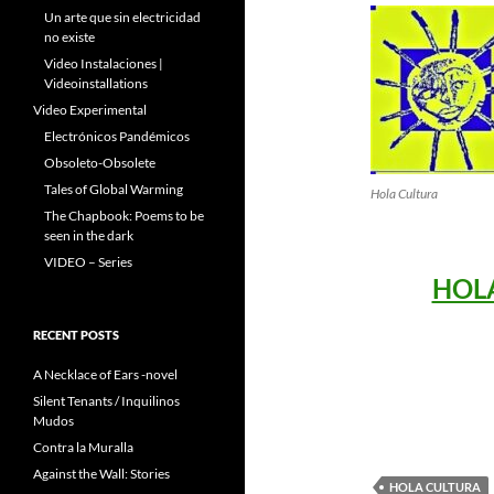
Un arte que sin electricidad
no existe
Video Instalaciones |
Videoinstallations
Video Experimental
Electrónicos Pandémicos
Obsoleto-Obsolete
Tales of Global Warming
Hola Cultura
The Chapbook: Poems to be
seen in the dark
VIDEO – Series
HOL
RECENT POSTS
A Necklace of Ears -novel
Silent Tenants / Inquilinos
Mudos
Contra la Muralla
Against the Wall: Stories
HOLA CULTURA