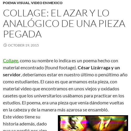
POEMA VISUAL
,
VIDEO EN MEXICO
COLLAGE: EL AZAR Y LO
ANALÓGICO DE UNA PIEZA
PEGADA
OCTOBER 19, 2015
Collage
, como su nombre lo indica es un poema hecho con
material encontrado (found footage).
César Lizárraga
y un
servidor
, deberíamos estar en nuestro último o penúltimo año
como estudiantes. El caso es que armamos esta pieza, con
material video que encontramos en unos viejos y oxidados
casetes que los universitarios usábamos para practicar en los
estudios. El poema, era una pieza que venía dándome vueltas
en la cabeza y de la manera más azarosa se ensambló.
Este video tiene su
historia además, dado
que se perdió por algo