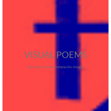
VISUAL POEMS
arte-video-poesía-instalación-imagen